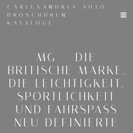
Zum
CARLEXANDRIA AUTO
Inhalt
BROSCHÜREN
springen
KATALOGE
MG – DIE
BRITISCHE MARKE,
DIE LEICHTIGKEIT,
SPORTLICHKEIT
UND FAHRSPASS N
EU DEFINIERTE