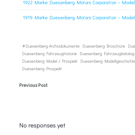
1922 Marke Duesenberg Motors Corporation – Modell
1919 Marke Duesenberg Motors Corporation – Modell
#
Duesenberg Archivdokumente
Duesenberg Broschüre
Due
Duesenberg Fahrzeughistorie
Duesenberg Fahrzeugkatalog
Duesenberg Model J Prospekt
Duesenberg Modellgeschicht
Duesenberg Prospekt
Post
Previous Post
navigation
No responses yet