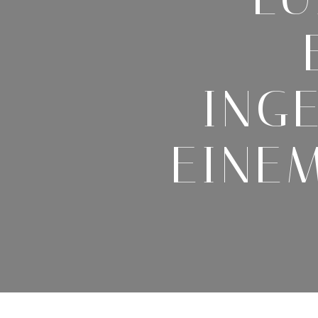
ING
EINE