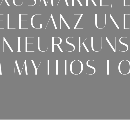
ELEGANZ UN
ENIEURSKUNS
M MYTHOS F