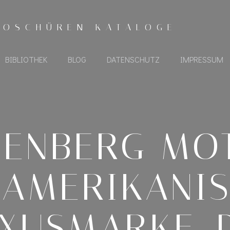
ROSCHÜREN KATALOGE
BIBLIOTHEK
BLOG
DATENSCHUTZ
IMPRESSUM
SENBERG MOT
 AMERIKANI
XUSMARKE, 