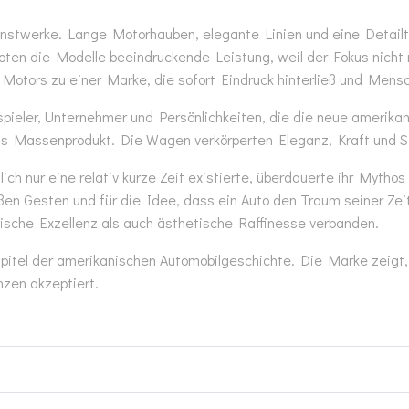
nstwerke. Lange Motorhauben, elegante Linien und eine Detailti
boten die Modelle beeindruckende Leistung, weil der Fokus nicht 
tors zu einer Marke, die sofort Eindruck hinterließ und Mens
pieler, Unternehmer und Persönlichkeiten, die die neue amerik
Massenprodukt. Die Wagen verkörperten Eleganz, Kraft und Stil
lich nur eine relativ kurze Zeit existierte, überdauerte ihr Myt
roßen Gesten und für die Idee, dass ein Auto den Traum seiner Z
nische Exzellenz als auch ästhetische Raffinesse verbanden.
Kapitel der amerikanischen Automobilgeschichte. Die Marke zeig
nzen akzeptiert.