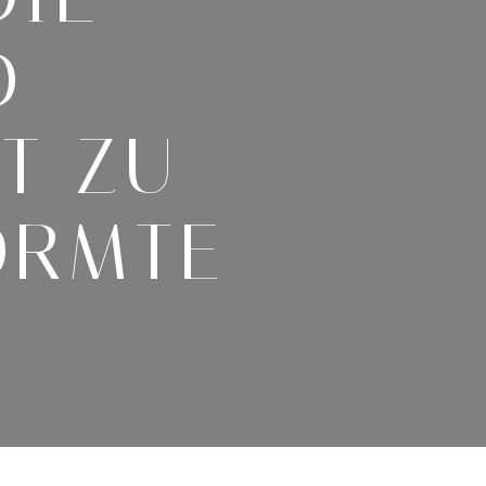
D
T ZU
ORMTE