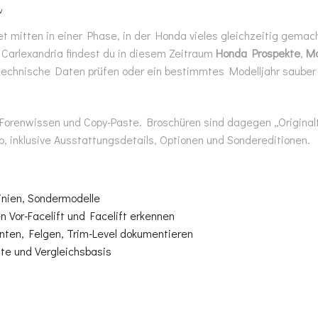
v
et mitten in einer Phase, in der Honda vieles gleichzeitig gemac
Carlexandria findest du in diesem Zeitraum
Honda Prospekte
,
Mo
 technische Daten prüfen oder ein bestimmtes Modelljahr sauber 
Forenwissen und Copy-Paste. Broschüren sind dagegen „Originalton
, inklusive Ausstattungsdetails, Optionen und Sondereditionen.
inien, Sondermodelle
 Vor-Facelift und Facelift erkennen
ten, Felgen, Trim-Level dokumentieren
te und Vergleichsbasis