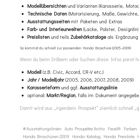
Modellübersichten
und Varianten (Karosserie, Motor
Technische Daten
(Motorisierung, Maße, Gewichte,
Ausstattungsseiten
mit Paketen und Extras
Farb- und Interieurwelten
(Lacke, Polster, Designlini
Preislisten
und teils
Zubehörkataloge
als Ergänzung
So kommst du schnell zur passenden Honda Broschüre (2005–2009)
Wenn du beim Stöbern oder Suchen diese Infos parat hast
Modell
(z.B. Civic, Accord, CR-V etc.)
Jahr / Modelljahr
(2005, 2006, 2007, 2008, 2009)
Karosserieform
und ggf.
Ausstattungslinie
optional:
Markt/Region
, falls im Dokument angegeb
Damit wird aus „irgendein Prospekt“ ziemlich schnell „g
#
Ausstattungslinien
Auto Prospekte Archiv
Facelift
Farben 
Honda Broschüren 2009
Honda Katalog
Honda Preisliste