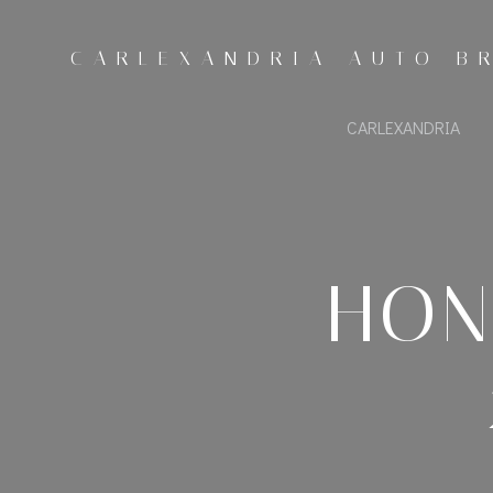
Zum
Inhalt
CARLEXANDRIA AUTO B
springen
CARLEXANDRIA
HON