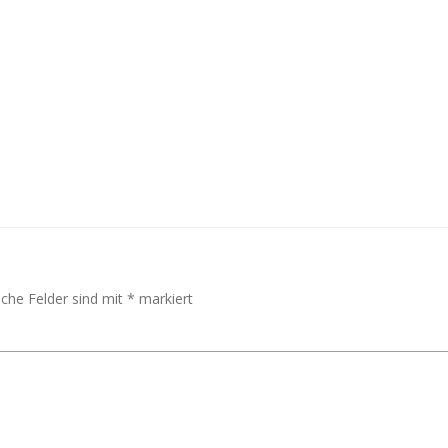
Post
navigation
iche Felder sind mit
*
markiert