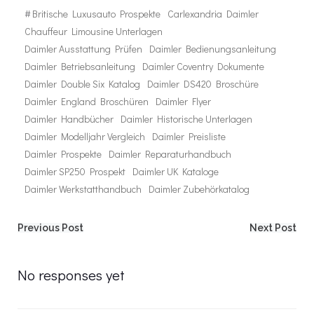
#
Britische Luxusauto Prospekte
Carlexandria Daimler
Chauffeur Limousine Unterlagen
Daimler Ausstattung Prüfen
Daimler Bedienungsanleitung
Daimler Betriebsanleitung
Daimler Coventry Dokumente
Daimler Double Six Katalog
Daimler DS420 Broschüre
Daimler England Broschüren
Daimler Flyer
Daimler Handbücher
Daimler Historische Unterlagen
Daimler Modelljahr Vergleich
Daimler Preisliste
Daimler Prospekte
Daimler Reparaturhandbuch
Daimler SP250 Prospekt
Daimler UK Kataloge
Daimler Werkstatthandbuch
Daimler Zubehörkatalog
Post
Post
Previous Post
Next Post
navigation
navigation
No responses yet