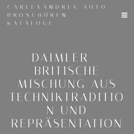
Zum
CARLEXANDRIA AUTO
Inhalt
BROSCHÜREN
springen
KATALOGE
DAIMLER –
BRITISCHE
MISCHUNG AUS
TECHNIKTRADITIO
N UND
REPRÄSENTATION