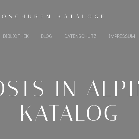
ROSCHÜREN KATALOGE
BIBLIOTHEK
BLOG
DATENSCHUTZ
IMPRESSUM
STS IN ALP
KATALOG