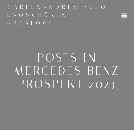
Zum
CARLEXANDRIA AUTO
Inhalt
BROSCHÜREN
springen
KATALOGE
POSTS IN
MERCEDES BENZ
PROSPEKT 2023