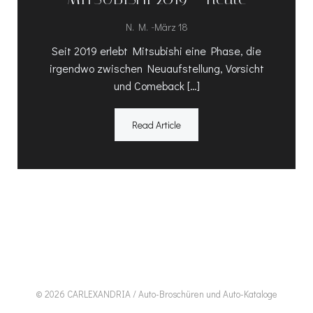
-
N. M.
März 18
Seit 2019 erlebt Mitsubishi eine Phase, die
irgendwo zwischen Neuaufstellung, Vorsicht
und Comeback […]
Read Article
© 2026 CARLEXANDRIA / Auto-Broschüren und Auto-Kataloge