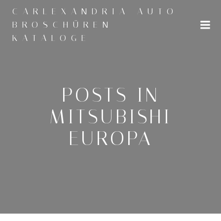
Zum
CARLEXANDRIA AUTO
Inhalt
BROSCHÜREN
springen
KATALOGE
POSTS IN
MITSUBISHI
EUROPA