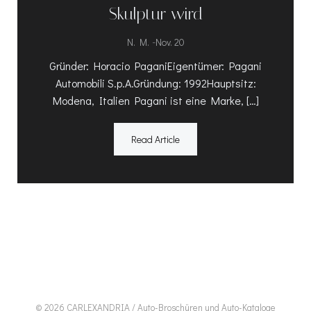
Skulptur wird
-
N. M.
Nov. 20
Gründer: Horacio PaganiEigentümer: Pagani
Automobili S.p.A.Gründung: 1992Hauptsitz:
Modena, Italien Pagani ist eine Marke, […]
Read Article
© 2026 CARLEXANDRIA / Auto-Broschüren und Auto-Kataloge