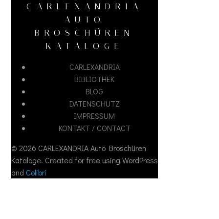
CARLEXANDRIA
AUTO
BROSCHÜREN
KATALOGE
CARLEXANDRIA
BIBLIOTHEK
BLOG
DATENSCHUTZ
IMPRESSUM
KONTAKT / CONTACT
© 2026 CARLEXANDRIA Auto Broschüren
Kataloge. Created for free using WordPress
and
Colibri