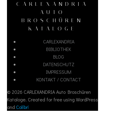
CARLEXANDRIA
AUTO
BROSCHÜREN
KATALOGE
CARLEXANDRIA
BIBLIOTHEK
BLOG
DATENSCHUTZ
IMPRESSUM
KONTAKT / CONTACT
© 2026 CARLEXANDRIA Auto Broschüren
Kataloge. Created for free using WordPress
and
Colibri