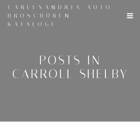
Zum
CARLEXANDRIA AUTO
Inhalt
BROSCHÜREN
springen
KATALOGE
POSTS IN
CARROLL SHELBY