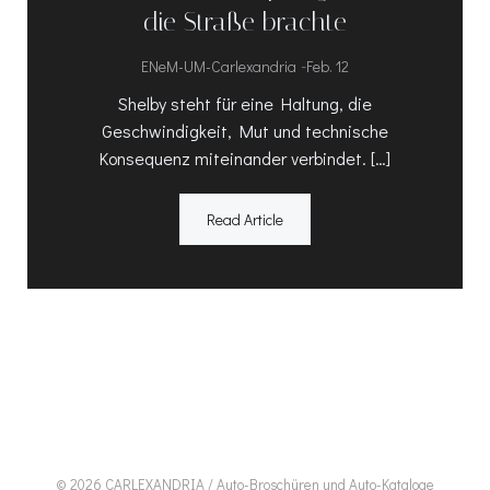
die Straße brachte
-
ENeM-UM-Carlexandria
Feb. 12
Shelby steht für eine Haltung, die
Geschwindigkeit, Mut und technische
Konsequenz miteinander verbindet. […]
Read Article
© 2026 CARLEXANDRIA / Auto-Broschüren und Auto-Kataloge