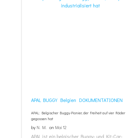
APAL BUGGY
Belgien
DOKUMENTATIONEN
APAL: Belgischer Buggy-Pionier, der Freiheit auf vier Räder
gegossen hat
by
N. M.
on
Mai 12
APAL ist ein belgischer Buggy- und Kit-Car-