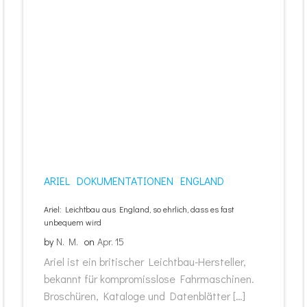
ARIEL
DOKUMENTATIONEN
ENGLAND
Ariel: Leichtbau aus England, so ehrlich, dass es fast
unbequem wird
by
N. M.
on
Apr. 15
Ariel ist ein britischer Leichtbau-Hersteller,
bekannt für kompromisslose Fahrmaschinen.
Broschüren, Kataloge und Datenblätter […]