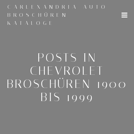
Zum
CARLEXANDRIA AUTO
Inhalt
BROSCHÜREN
springen
KATALOGE
POSTS IN
CHEVROLET
BROSCHÜREN 1900
BIS 1999