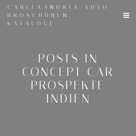
Zum
CARLEXANDRIA AUTO
Inhalt
BROSCHÜREN
springen
KATALOGE
POSTS IN
CONCEPT CAR
PROSPEKTE
INDIEN