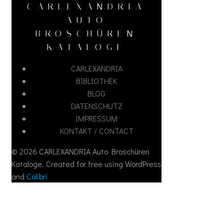
CARLEXANDRIA
AUTO
BROSCHÜREN
KATALOGE
CARLEXANDRIA
BIBLIOTHEK
BLOG
DATENSCHUTZ
IMPRESSUM
KONTAKT / CONTACT
© 2026 CARLEXANDRIA Auto Broschüren
Kataloge. Created for free using WordPress
and
Colibri