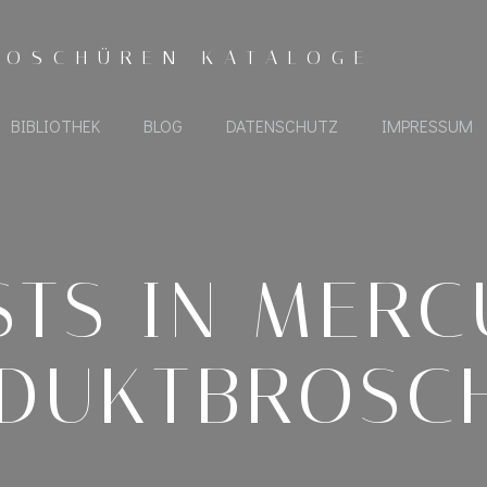
ROSCHÜREN KATALOGE
BIBLIOTHEK
BLOG
DATENSCHUTZ
IMPRESSUM
STS IN MERC
DUKTBROSC