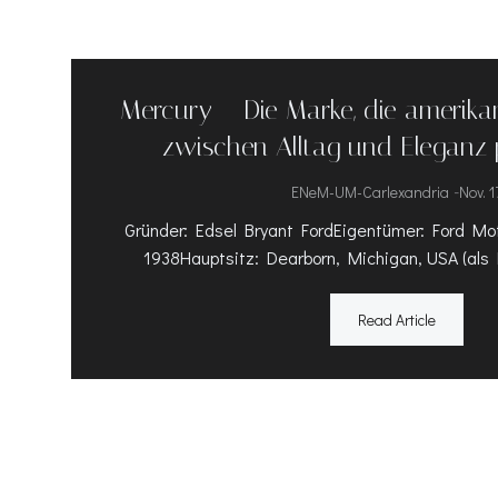
Mercury – Die Marke, die amerika
zwischen Alltag und Eleganz p
-
ENeM-UM-Carlexandria
Nov. 1
Gründer: Edsel Bryant FordEigentümer: Ford M
1938Hauptsitz: Dearborn, Michigan, USA (als 
Read Article