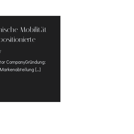
nische Mobilität
ositionierte
7
otor CompanyGründung:
Markenabteilung […]