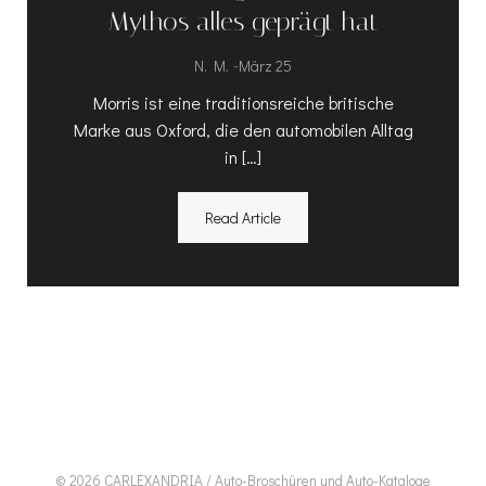
Mythos alles geprägt hat
-
N. M.
März 25
Morris ist eine traditionsreiche britische
Marke aus Oxford, die den automobilen Alltag
in […]
Read Article
© 2026 CARLEXANDRIA / Auto-Broschüren und Auto-Kataloge