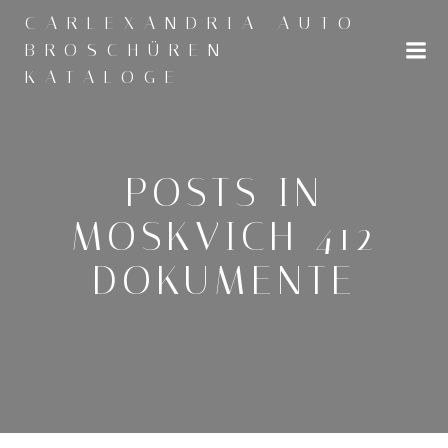
Zum
CARLEXANDRIA AUTO
Inhalt
BROSCHÜREN
springen
KATALOGE
POSTS IN
MOSKVICH 412
DOKUMENTE