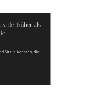
, der früher als
de
d Sitz in Kenosha, die