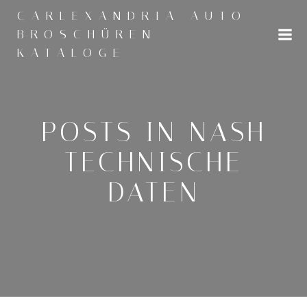
Zum
CARLEXANDRIA AUTO
Inhalt
BROSCHÜREN
springen
KATALOGE
POSTS IN NASH
TECHNISCHE
DATEN