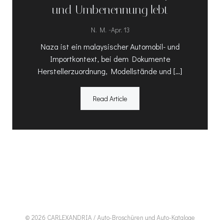
und Umbenennung lebt
-
N. M.
Apr. 13
Naza ist ein malaysischer Automobil- und
Importkontext, bei dem Dokumente
Herstellerzuordnung, Modellstände und […]
Read Article
© 2026 CARLEXANDRIA / Auto-Broschüren und Auto-Kataloge