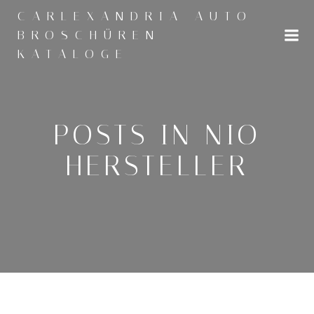
Zum
CARLEXANDRIA AUTO
Inhalt
BROSCHÜREN
springen
KATALOGE
POSTS IN NIO
HERSTELLER