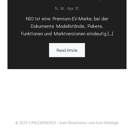
-
N. M.
Apr. 10
NIO ist eine Premium-EV-Marke, bei der
Dokumente Modellstände, Pakete,
Funktionen und Marktversionen eindeutig […]
Read Article
© 2026 CARLEXANDRIA / Auto-Broschüren und Auto-Kataloge