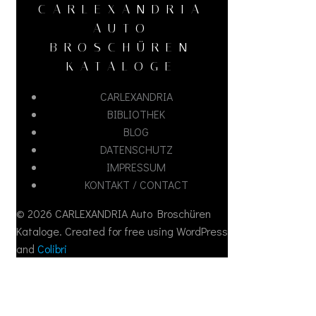
CARLEXANDRIA
AUTO
BROSCHÜREN
KATALOGE
CARLEXANDRIA
BIBLIOTHEK
BLOG
DATENSCHUTZ
IMPRESSUM
KONTAKT / CONTACT
© 2026 CARLEXANDRIA Auto Broschüren
Kataloge. Created for free using WordPress
and
Colibri