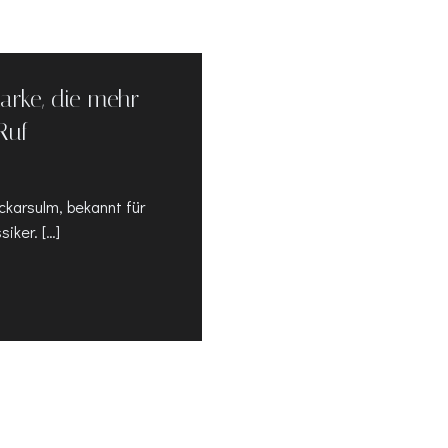
rke, die mehr
Ruf
karsulm, bekannt für
iker. […]