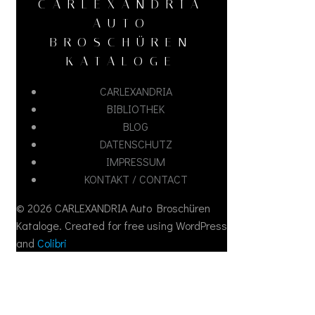
CARLEXANDRIA
AUTO
BROSCHÜREN
KATALOGE
CARLEXANDRIA
BIBLIOTHEK
BLOG
DATENSCHUTZ
IMPRESSUM
KONTAKT / CONTACT
© 2026 CARLEXANDRIA Auto Broschüren
Kataloge. Created for free using WordPress
and
Colibri