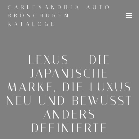
Zum
CARLEXANDRIA AUTO
Inhalt
BROSCHÜREN
springen
KATALOGE
LEXUS – DIE
JAPANISCHE
MARKE, DIE LUXUS
NEU UND BEWUSST
ANDERS
DEFINIERTE