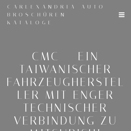
Zum
CARLEXANDRIA AUTO
Inhalt
BROSCHÜREN
springen
KATALOGE
CMC – EIN
TAIWANISCHER
FAHRZEUGHERSTEL
LER MIT ENGER
TECHNISCHER
VERBINDUNG ZU