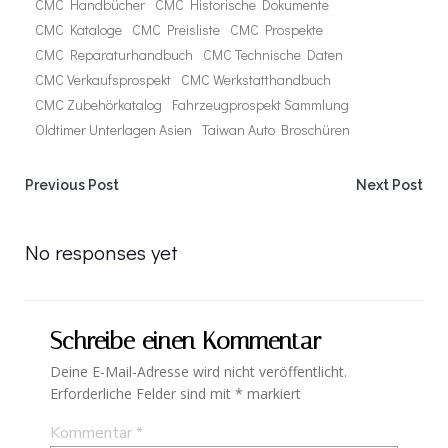
CMC Handbücher
CMC Historische Dokumente
CMC Kataloge
CMC Preisliste
CMC Prospekte
CMC Reparaturhandbuch
CMC Technische Daten
CMC Verkaufsprospekt
CMC Werkstatthandbuch
CMC Zubehörkatalog
Fahrzeugprospekt Sammlung
Oldtimer Unterlagen Asien
Taiwan Auto Broschüren
Post
Post
Previous Post
Next Post
navigation
navigation
No responses yet
Schreibe einen Kommentar
Deine E-Mail-Adresse wird nicht veröffentlicht.
Erforderliche Felder sind mit
*
markiert
Kommentar
*