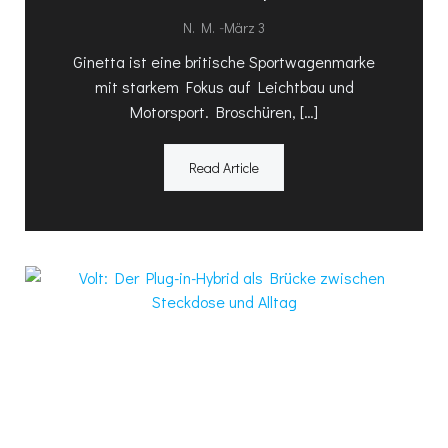
-
N. M.
März 3
Ginetta ist eine britische Sportwagenmarke
mit starkem Fokus auf Leichtbau und
Motorsport. Broschüren, […]
Read Article