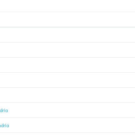
dria
ndria