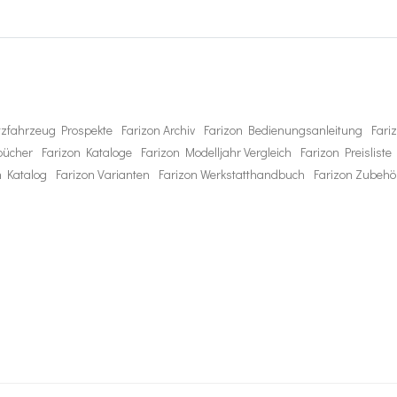
tzfahrzeug Prospekte
Farizon Archiv
Farizon Bedienungsanleitung
Fari
bücher
Farizon Kataloge
Farizon Modelljahr Vergleich
Farizon Preisliste
n Katalog
Farizon Varianten
Farizon Werkstatthandbuch
Farizon Zubehö
Post
navigation