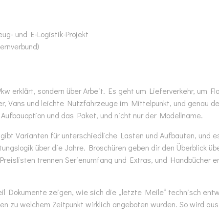
g- und E-Logistik-Projekt
ernverbund)
 Pkw erklärt, sondern über Arbeit. Es geht um Lieferverkehr, um F
er, Vans und leichte Nutzfahrzeuge im Mittelpunkt, und genau d
 Aufbauoption und das Paket, und nicht nur der Modellname.
 gibt Varianten für unterschiedliche Lasten und Aufbauten, und 
ungslogik über die Jahre. Broschüren geben dir den Überblick ü
. Preislisten trennen Serienumfang und Extras, und Handbücher
weil Dokumente zeigen, wie sich die „letzte Meile“ technisch ent
onen zu welchem Zeitpunkt wirklich angeboten wurden. So wird aus