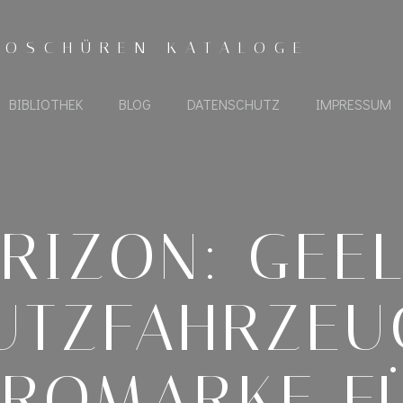
ROSCHÜREN KATALOGE
BIBLIOTHEK
BLOG
DATENSCHUTZ
IMPRESSUM
RIZON: GEE
UTZFAHRZEU
TROMARKE FÜ