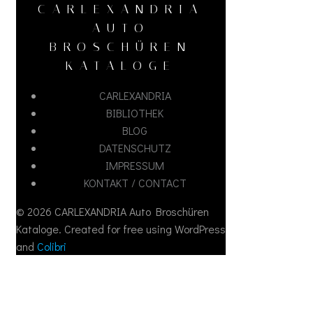
CARLEXANDRIA
AUTO
BROSCHÜREN
KATALOGE
CARLEXANDRIA
BIBLIOTHEK
BLOG
DATENSCHUTZ
IMPRESSUM
KONTAKT / CONTACT
© 2026 CARLEXANDRIA Auto Broschüren
Kataloge. Created for free using WordPress
and
Colibri