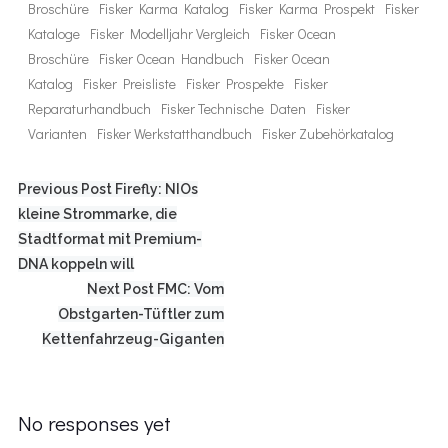
Broschüre
Fisker Karma Katalog
Fisker Karma Prospekt
Fisker
Kataloge
Fisker Modelljahr Vergleich
Fisker Ocean
Broschüre
Fisker Ocean Handbuch
Fisker Ocean
Katalog
Fisker Preisliste
Fisker Prospekte
Fisker
Reparaturhandbuch
Fisker Technische Daten
Fisker
Varianten
Fisker Werkstatthandbuch
Fisker Zubehörkatalog
Post
Previous Post
Firefly: NIOs
navigation
kleine Strommarke, die
Stadtformat mit Premium-
DNA koppeln will
Post
Next Post
FMC: Vom
navigation
Obstgarten-Tüftler zum
Kettenfahrzeug-Giganten
No responses yet