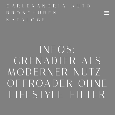
Zum
CARLEXANDRIA AUTO
Inhalt
BROSCHÜREN
springen
KATALOGE
INEOS:
GRENADIER ALS
MODERNER NUTZ-
OFFROADER OHNE
LIFESTYLE-FILTER