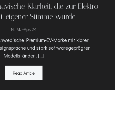
avische Klarheit, die zur Elektro-
t eigener Stimme wurde
-
N. M.
Apr. 24
 schwedische Premium-EV-Marke mit klarer
signsprache und stark softwaregeprägten
Modellständen. […]
Read Article