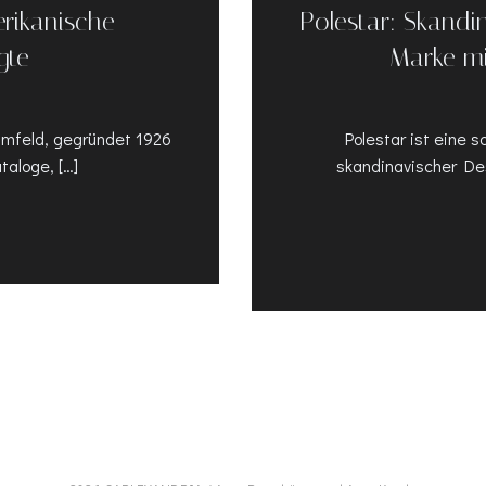
erikanische
Polestar: Skandin
gte
Marke mi
mfeld, gegründet 1926
Polestar ist eine
taloge, […]
skandinavischer De