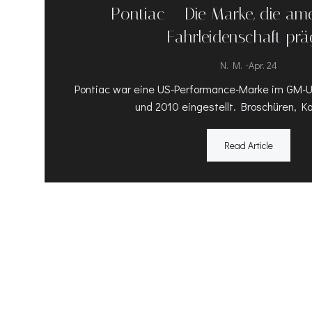
Pontiac – Die Marke, die am
Fahrleidenschaft prä
-
N. M.
Apr. 24
Pontiac war eine US-Performance-Marke im GM-U
und 2010 eingestellt. Broschüren, Ka
Read Article