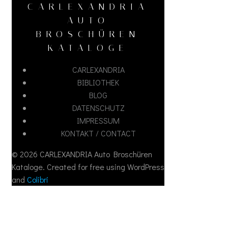
CARLEXANDRIA
AUTO
BROSCHÜREN
KATALOGE
CARLEXANDRIA
BIBLIOTHEK
BLOG
DATENSCHUTZ
IMPRESSUM
KONTAKT / CONTACT
© 2026 CARLEXANDRIA Auto Broschüren
Kataloge. Created for free using WordPress
and
Colibri